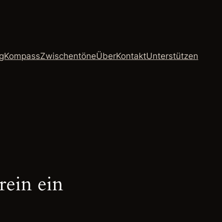
ngKompass
Zwischentöne
Über
Kontakt
Unterstützen
rein ein