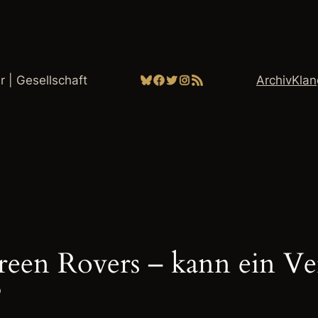
Bluesky
Facebook
Twitter
Instagram
RSS-Feed
ur | Gesellschaft
Archiv
Kla
reen Rovers – kann ein Ve
?