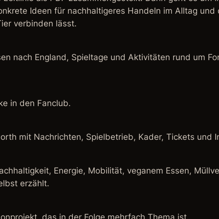
onkrete Ideen für nachhaltigeres Handeln im Alltag und d
er verbinden lässt.
sen nach England, Spieltage und Aktivitäten rund um Fo
ke in den Fanclub.
sworth mit Nachrichten, Spielbetrieb, Kader, Tickets und
chhaltigkeit, Energie, Mobilität, veganem Essen, Müllve
lbst erzählt.
onprojekt, das in der Folge mehrfach Thema ist.