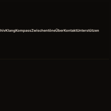
hiv
KlangKompass
Zwischentöne
Über
Kontakt
Unterstützen