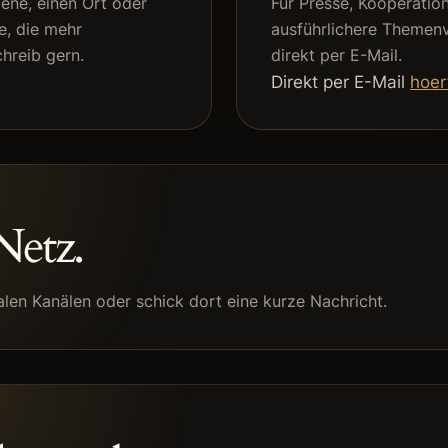
zene, einen Ort oder
Für Presse, Kooperatio
e, die mehr
ausführlichere Themenv
hreib gern.
direkt per E-Mail.
Direkt per E-Mail
hoe
Netz.
alen Kanälen oder schick dort eine kurze Nachricht.