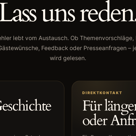
Lass uns reden
ehler lebt vom Austausch. Ob Themenvorschläge, 
 Gästewünsche, Feedback oder Presseanfragen – j
wird gelesen.
DIREKTKONTAKT
Geschichte
Für länge
oder Anfr