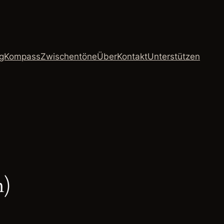
ngKompass
Zwischentöne
Über
Kontakt
Unterstützen
n)