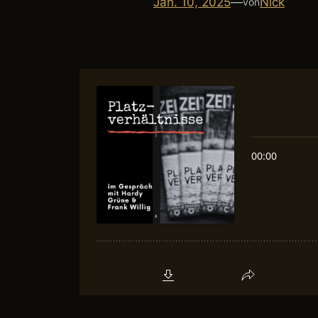
Jan. 10, 2025
—
Nick
von