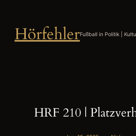
Zum
Inhalt
springen
Hörfehler
Fußball in Politik | Kult
HRF 210 | Platzverh