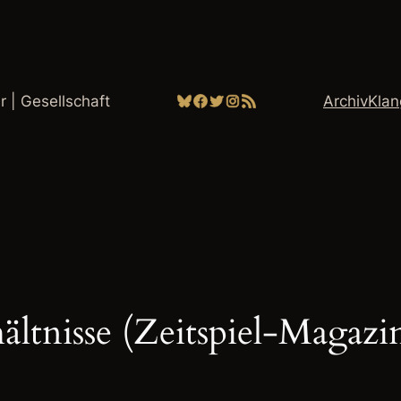
Bluesky
Facebook
Twitter
Instagram
RSS-Feed
ur | Gesellschaft
Archiv
Kla
ältnisse (Zeitspiel-Magazi