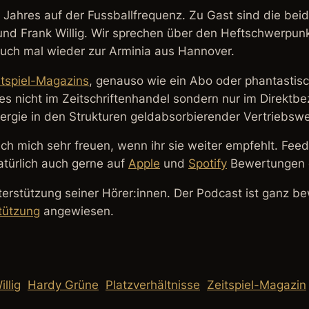
 Jahres auf der Fussballfrequenz. Zu Gast sind die bei
und Frank Willig. Wir sprechen über den Heftschwerpunk
uch mal wieder zur Arminia aus Hannover.
itspiel-Magazins
, genauso wie ein Abo oder phantastisc
t es nicht im Zeitschriftenhandel sondern nur im Direktb
 Energie in den Strukturen geldabsorbierender Vertriebs
ch mich sehr freuen, wenn ihr sie weiter empfehlt. Feed
türlich auch gerne auf
Apple
und
Spotify
Bewertungen d
terstützung seiner Hörer:innen. Der Podcast ist ganz b
tützung
angewiesen.
llig
Hardy Grüne
Platzverhältnisse
Zeitspiel-Magazin