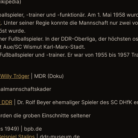
ikipedia)
llspieler, -trainer und -funktionär. Am 1. Mai 1958 wu
t
. Unter seiner Regie konnte die Mannschaft nur zwei v
öst wurde.
er Fußballspieler. In der DDR-Oberliga, der höchsten os
t Aue/SC Wismut Karl-Marx-Stadt.
Fußballspieler und -trainer. Er war von 1955 bis 1957 T
Willy Tröger
| MDR (Doku)
nalmannschaftskader
r DDR
| Dr. Rolf Beyer ehemaliger Spieler des SC DHfK er
urden die groben Einschnitte seltener
s 1949) | bpb.de
ispiel Stalins
| ddr-museum.de