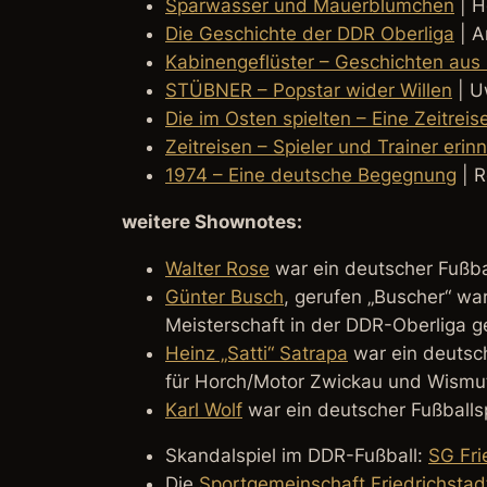
Sparwasser und Mauerblümchen
| H
Die Geschichte der DDR Oberliga
| A
Kabinengeflüster – Geschichten aus
STÜBNER – Popstar wider Willen
| U
Die im Osten spielten – Eine Zeitrei
Zeitreisen – Spieler und Trainer eri
1974 – Eine deutsche Begegnung
| R
weitere Shownotes:
Walter Rose
war ein deutscher Fußbal
Günter Busch
, gerufen „Buscher“ wa
Meisterschaft in der DDR-Oberliga 
Heinz „Satti“ Satrapa
war ein deutsch
für Horch/Motor Zwickau und Wismu
Karl Wolf
war ein deutscher Fußballsp
Skandalspiel im DDR-Fußball:
SG Fri
Die
Sportgemeinschaft Friedrichstad