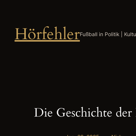
Zum
Inhalt
springen
Hörfehler
Fußball in Politik | Kult
Die Geschichte der