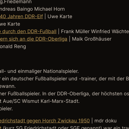
g.Friedemann
ndreas Baingo Michael Horn
 40 Jahren DDR-Elf
| Uwe Karte
we Karte
se durch den DDR-Fußball
| Frank Müller Winfried Wächte
nnern sich an die DDR-Oberliga
| Maik Großhäuser
onald Reng
l- und einmaliger Nationalspieler.
r ein deutscher Fußballspieler und -trainer, der mit der
gewann.
er Fußballspieler. In der DDR-Oberliga, der höchsten os
t Aue/SC Wismut Karl-Marx-Stadt.
ieler.
edrichstadt gegen Horch Zwickau 1950
| mdr doku
t
(kurz SG Friedrichstadt oder SGF genannt) war ein tra