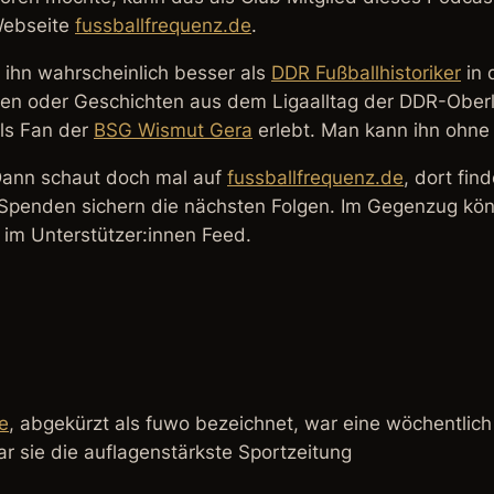
 Webseite
fussballfrequenz.de
.
n ihn wahrscheinlich besser als
DDR Fußballhistoriker
in 
iten oder Geschichten aus dem Ligaalltag der DDR-Oberl
als Fan der
BSG Wismut Gera
erlebt. Man kann ihn ohne 
? Dann schaut doch mal auf
fussballfrequenz.de
, dort fin
Spenden sichern die nächsten Folgen. Im Gegenzug könn
i im Unterstützer:innen Feed.
e
, abgekürzt als fuwo bezeichnet, war eine wöchentlich
r sie die auflagenstärkste Sportzeitung