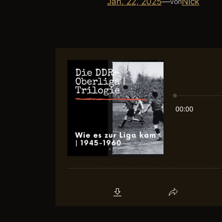
Jan. 22, 2025
—
Nick
von