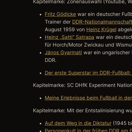
Kapitelmarke: Zonenauswahl (Youtube, W
Fritz Gödicke
war ein deutscher Fußba
Trainer der
DDR-Nationalmannschaf
August 1959 von
Heinz Krügel
abgel
Heinz „Satti“ Satrapa
war ein deutsch
für Horch/Motor Zwickau und Wismu
János Gyarmati
war ein ungarischer 
DDR.
Der erste Superstar im DDR-Fußball: 
Kapitelmarke: SC DHfK Experiment Natio
Meine Erlebnisse beim Fußball in de
Kapitelmarke: Mit der Entstalinisierung w
Auf dem Weg in die Diktatur
(1945 bi
Personenkult in der frühen DDR am Be