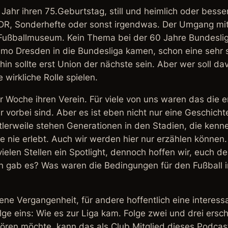
Jahr ihren 75.Geburtstag, still und heimlich oder besse
R, Sonderhefte oder sonst irgendwas. Der Umgang mit 
 Fußballmuseum. Kein Thema bei der 60 Jahre Bundeslig
mo Dresden in die Bundesliga kamen, schon eine sehr 
hin sollte erst Union der nächste sein. Aber wer soll d
wirkliche Rolle spielen.
r Woche ihren Verein. Für viele von uns waren das die er
 vorbei sind. Aber es ist eben nicht nur eine Geschichte
tlerweile stehen Generationen in den Stadien, die ken
sie nie erlebt. Auch wir werden hier nur erzählen könn
vielen Stellen ein Spotlight, dennoch hoffen wir, euch d
n gab es? Was waren die Bedingungen für den Fußball i
gene Vergangenheit, für andere hoffentlich eine interess
olge eins: Wie es zur Liga kam. Folge zwei und drei ers
hören möchte, kann das als Club Mitglied dieses Podcast