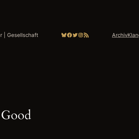
Bluesky
Facebook
Twitter
Instagram
RSS-Feed
ur | Gesellschaft
Archiv
Kla
r Good