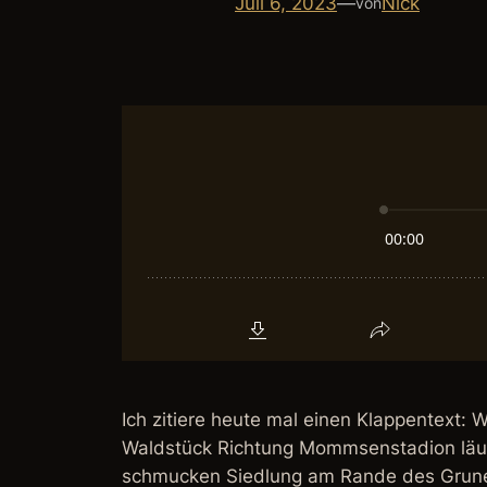
Juli 6, 2023
—
Nick
von
Ich zitiere heute mal einen Klappentext:
Waldstück Richtung Mommsenstadion läuft
schmucken Siedlung am Rande des Grunewa