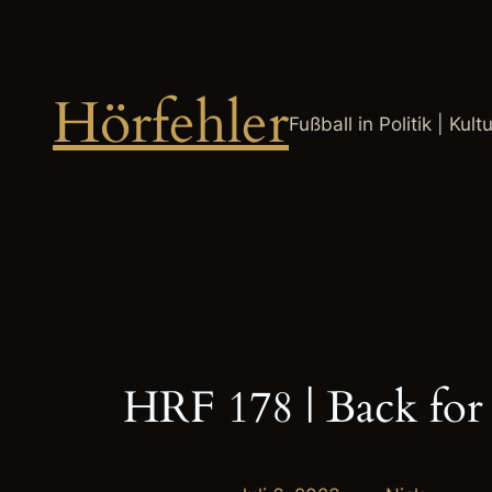
Zum
Inhalt
springen
Hörfehler
Fußball in Politik | Kult
HRF 178 | Back fo