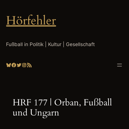
Zum
Inhalt
Hörfehler
springen
Fußball in Politik | Kultur | Gesellschaft
Bluesky
Facebook
Twitter
Instagram
RSS-Feed
HRF 177 | Orban, Fußball
und Ungarn