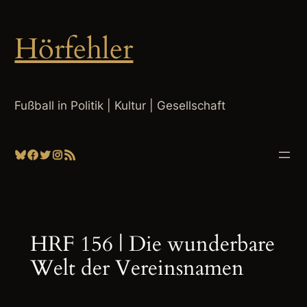
Zum
Inhalt
Hörfehler
springen
Fußball in Politik | Kultur | Gesellschaft
Bluesky
Facebook
Twitter
Instagram
RSS-Feed
HRF 156 | Die wunderbare
Welt der Vereinsnamen