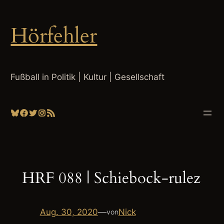
Zum
Inhalt
Hörfehler
springen
Fußball in Politik | Kultur | Gesellschaft
Bluesky
Facebook
Twitter
Instagram
RSS-Feed
HRF 088 | Schiebock-rulez
Aug. 30, 2020
—
Nick
von