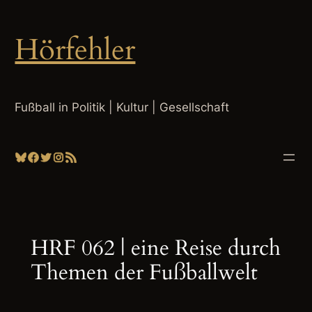
Zum
Inhalt
Hörfehler
springen
Fußball in Politik | Kultur | Gesellschaft
Bluesky
Facebook
Twitter
Instagram
RSS-Feed
HRF 062 | eine Reise durch
Themen der Fußballwelt