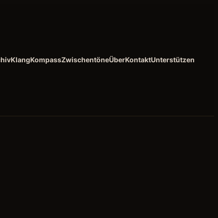
hiv
KlangKompass
Zwischentöne
Über
Kontakt
Unterstützen