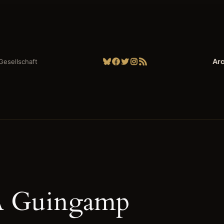
Bluesky
Facebook
Twitter
Instagram
RSS-Feed
Arc
| Gesellschaft
 Guingamp