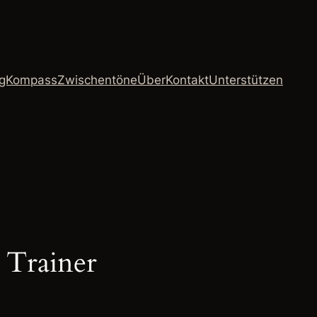
ngKompass
Zwischentöne
Über
Kontakt
Unterstützen
 Trainer