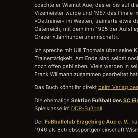
coachte er Wismut Aue, das er bis auf di
Vizemeister wurde und 1987 das Finale im
»Osttrainer« im Westen, trainierte etwa
Österreich, mit dem ihm 1995 der Aufstieg
Grazer »Jahrhundertmannschaft«.
Ich spreche mit Ulli Thomale über seine Ki
Trainertätigkeit. Am Ende sind selbst no
noch offen geblieben. Viele werden in s
Frank Willmann zusammen gearbeitet hat.
Das Buch könnt ihr direkt
beim Verlag bes
Die ehemalige
Sektion Fußball des
SC Ei
Spielklasse im
DDR-Fußball
.
Der
Fußballclub Erzgebirge Aue e. V
.
, k
1946 als Betriebssportgemeinschaft
Wism