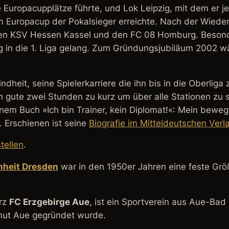
e Europacupplätze führte, und Lok Leipzig, mit dem er
 Europacup der Pokalsieger erreichte. Nach der Wiederv
 den KSV Hessen Kassel und den FC 08 Homburg. Besonde
 in die 1. Liga gelang. Zum Gründungsjubiläum 2002 wäh
ndheit, seine Spielerkarriere die ihn bis in die Oberliga
ch gute zwei Stunden zu kurz um über alle Stationen zu
einem Buch
»Ich bin Trainer, kein Diplomat!«: Mein beweg
 Erschienen ist seine
Biografie im Mitteldeutschen Verl
tellen
.
nheit Dresden
war in den 1950er Jahren eine feste Grö
urz
FC Erzgebirge Aue
, ist ein Sportverein aus Aue-Ba
ut Aue
gegründet wurde.