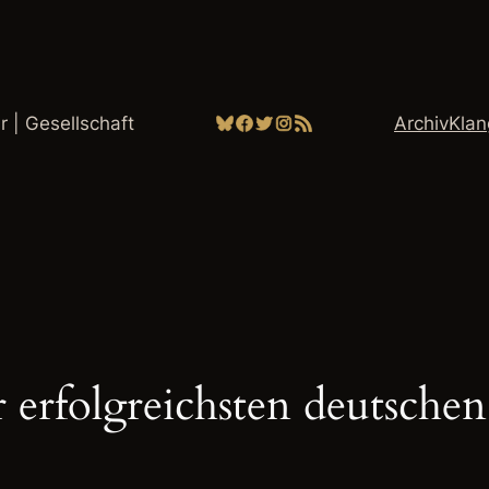
Bluesky
Facebook
Twitter
Instagram
RSS-Feed
ur | Gesellschaft
Archiv
Kla
 erfolgreichsten deutschen