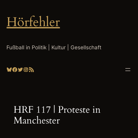
Zum
Inhalt
Hörfehler
springen
Fußball in Politik | Kultur | Gesellschaft
Bluesky
Facebook
Twitter
Instagram
RSS-Feed
HRF 117 | Proteste in
Manchester