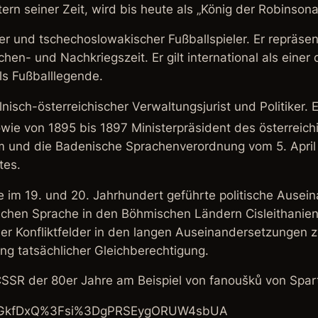
n seiner Zeit, wird bis heute als „König der Robinsona
er und tschechoslowakischer Fußballspieler. Er repräsen
en- und Nachkriegszeit. Er gilt international als einer 
ls Fußballlegende.
nisch-österreichischer Verwaltungsjurist und Politiker. E
wie von 1895 bis 1897 Ministerpräsident des österreich
m
und die
Badenische Sprachenverordnung
vom 5. Apri
tes.
e im 19. und 20. Jahrhundert geführte politische Ausei
chen Sprache in den Böhmischen Ländern Cisleithaniens
er Konfliktfelder in den langen Auseinandersetzungen
g tatsächlicher Gleichberechtigung.
CSSR der 80er Jahre am Beispiel von fanoušků von Spar
TFkGkfDxQ%3Fsi%3DgPRSEygORUW4sbUA