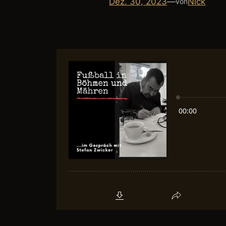
Dez. 30, 2023
—
Nick
von