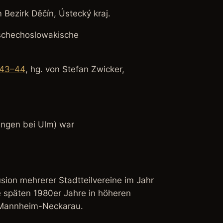
 Bezirk Děčín, Ústecký kraj.
 Tschechoslowakische
1943–44
, hg. von Stefan Zwicker,
ingen bei Ulm) war
ion mehrerer Stadtteilvereine im Jahr
ie späten 1980er Jahre in höheren
z Mannheim-Neckarau.