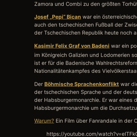
Zamora und Combi zu den größten Torhüter
Josef „Pepi“ Bican
war ein österreichisch
auch den tschechischen Fußball der Zwisch
der Tschechischen Republik heute noch a
Kasimir Felix Graf von Badeni
war ein pol
im Königreich Galizien und Lodomerien so
ist er für die
Badenische Wahlrechtsrefor
Nationalitätenkampfes des Vielvölkerstaa
Der
Böhmische Sprachenkonflikt
war di
der tschechischen Sprache und der deuts
der Habsburgermonarchie. Er war eines d
Habsburgermonarchie um die Durchsetzun
Warum?
Ein Film über Fanrandale in der 
https://youtube.com/watch?v=eI