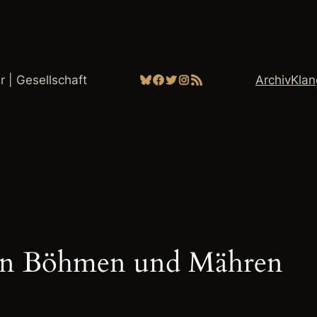
Bluesky
Facebook
Twitter
Instagram
RSS-Feed
ur | Gesellschaft
Archiv
Kla
 in Böhmen und Mähren