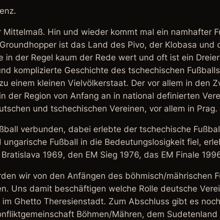
enz.
ür Mittelmaß. Hin und wieder kommt mal ein namhafter F
 Groundhopper ist das Land des Pivo, der Klobasa und c
 in der Regel kaum der Rede wert und oft ist ein Dreie
und komplizierte Geschichte des tschechischen Fußbal
 zu einem kleinen Vielvölkerstaat. Der vor allem in den
n der Region von Anfang an in national definierten Verei
tschen und tschechischen Vereinen, vor allem in Prag.
ßball verbunden, dabei erlebte der tschechische Fußba
 ungarische Fußball in die Bedeutungslosigkeit fiel, e
Bratislava 1969, den EM Sieg 1976, das EM Finale 1996
den wir von den Anfängen des böhmisch/mährischen Fu
en. Uns damit beschäftigen welche Rolle deutsche Verein
im Ghetto Theresienstadt. Zum Abschluss gibt es noch 
r Konfliktgemeinschaft Böhmen/Mähren, dem Sudetenlan