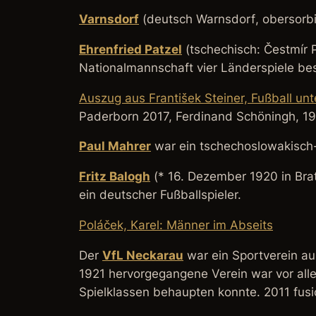
Varnsdorf
(deutsch
Warnsdorf
, obersorb
Ehrenfried Patzel
(tschechisch:
Čestmír 
Nationalmannschaft vier Länderspiele bes
Auszug aus František Steiner,
Fußball un
Paderborn 2017, Ferdinand Schöningh, 1
Paul Mahrer
war ein tschechoslowakisch-
Fritz Balogh
(* 16. Dezember 1920 in Bra
ein deutscher Fußballspieler.
Poláček, Karel: Männer im Abseits
Der
VfL Neckarau
war ein Sportverein au
1921 hervorgegangene Verein war vor allem
Spielklassen behaupten konnte. 2011 fus