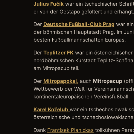
Julius Fučík
war ein tschechischer Schrift
er von der Gestapo gefoltert und erhängt
Der
Deutsche Fußball-Club Prag
war ein
der böhmischen Hauptstadt Prag. Im Juni
besten Fußballmannschaften Europas.
Der
Teplitzer FK
war ein österreichischer
nordböhmischen Kurstadt Teplitz-Schönau
am Mitropacup teil.
Der
Mitropapokal
,
auch
Mitropacup
(off
Wettbewerb der Welt für Vereinsmannscha
kontinentaleuropäischen Vereinsfußball.
Karel Koželuh
war ein tschechoslowakisch
österreichische und tschechoslowakische 
Dank
Frantisek Planickas
tollkühnen Para