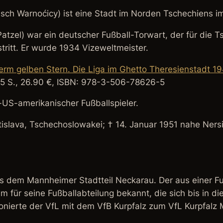
isch
Warnoćicy
) ist eine Stadt im Norden Tschechiens im
Patzel
) war ein deutscher Fußball-Torwart, der für die
tritt. Er wurde 1934 Vizeweltmeister.
term gelben Stern. Die Liga im Ghetto Theresienstadt 
95 S., 26.90 €, ISBN: 978-3-506-78626-5
US-amerikanischer Fußballspieler.
tislava, Tschechoslowakei; † 14. Januar 1951 nahe Ners
s dem Mannheimer Stadtteil Neckarau. Der aus einer Fus
 für seine Fußballabteilung bekannt, die sich bis in d
ionierte der VfL mit dem VfB Kurpfalz zum VfL Kurpfal