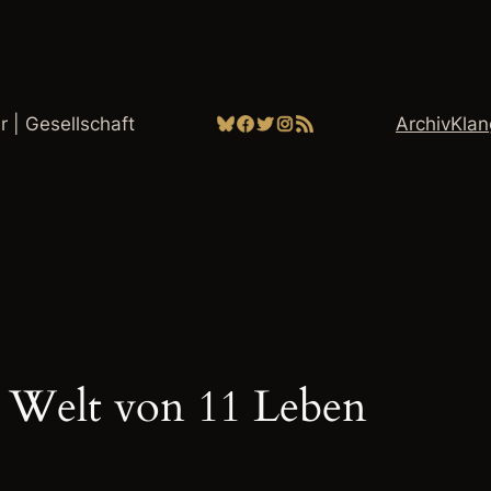
Bluesky
Facebook
Twitter
Instagram
RSS-Feed
ur | Gesellschaft
Archiv
Kla
 Welt von 11 Leben