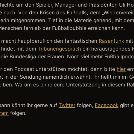
ichte um den Spieler, Manager und Präsidenten Uli H
 nach. Von den Krisen des Fußballs, dem „Wiederverei
rerin mitgenommen. Tief in die Materie gehend, mit de
enschen fern ab der Fußballbubble erreichen kann.
macht hauptberuflich den fantastischen
Rasenfunk
mit
 findet mit dem
Tribünengespräch
ein herausragendes 
 die Bundesliga der Frauen. Noch viel mehr Fußballpodca
r den Podcast unterstützen möchtet, dann bitte
hier
ent
t in der Sendung namentlich erwähnt. Ihr helft mir im 
reiben. Warum es ohne eure Unterstützung in diesem R
Dann könnt ihr gerne auf
Twitter
folgen,
Facebook
gibt e
gram
folgen.