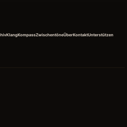
hiv
KlangKompass
Zwischentöne
Über
Kontakt
Unterstützen