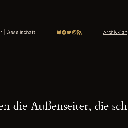
Bluesky
Facebook
Twitter
Instagram
RSS-Feed
ur | Gesellschaft
Archiv
Kla
 die Außenseiter, die sch