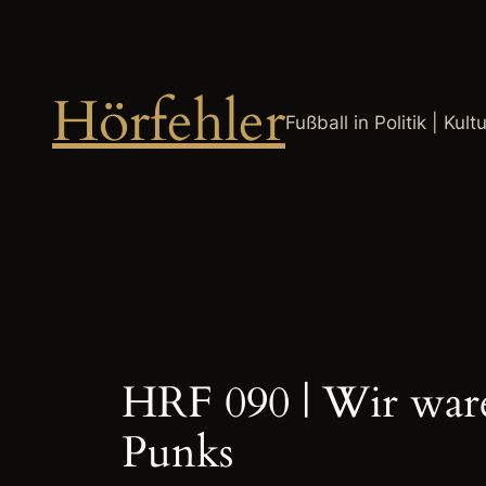
Zum
Inhalt
springen
Hörfehler
Fußball in Politik | Kult
HRF 090 | Wir waren
Punks