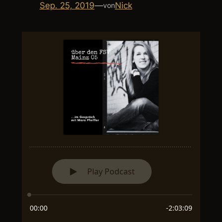
Sep. 25, 2019
—
Nick
von