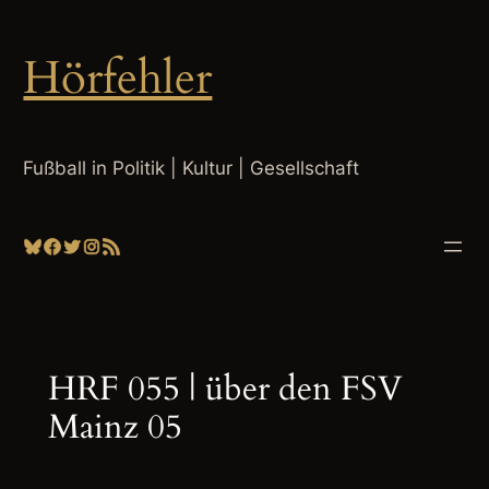
Zum
Inhalt
Hörfehler
springen
Fußball in Politik | Kultur | Gesellschaft
Bluesky
Facebook
Twitter
Instagram
RSS-Feed
HRF 055 | über den FSV
Mainz 05