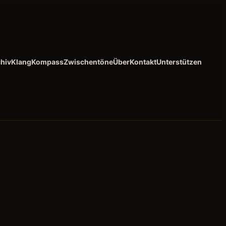
hiv
KlangKompass
Zwischentöne
Über
Kontakt
Unterstützen