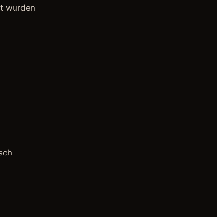
ht wurden
sch