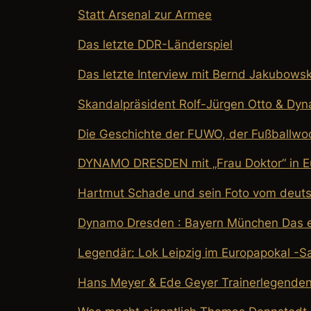
Statt Arsenal zur Armee
Das letzte DDR-Länderspiel
Das letzte Interview mit Bernd Jakubowsk
Skandalpräsident Rolf-Jürgen Otto & Dy
Die Geschichte der FUWO, der Fußballwo
DYNAMO DRESDEN mit „Frau Doktor“ in E
Hartmut Schade und sein Foto vom deut
Dynamo Dresden : Bayern München Das er
Legendär: Lok Leipzig im Europapokal -S
Hans Meyer & Ede Geyer Trainerlegenden