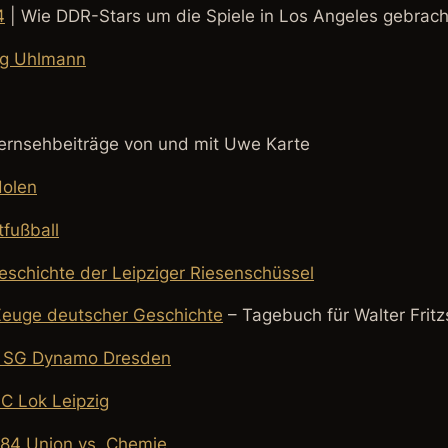
4
| Wie DDR-Stars um die Spiele in Los Angeles gebrac
ng Uhlmann
/Fernsehbeiträge von und mit Uwe Karte
dolen
tfußball
eschichte der Leipziger Riesenschüssel
Zeuge deutscher Geschichte
– Tagebuch für Walter Fritz
er SG Dynamo Dresden
FC Lok Leipzig
984 Union vs. Chemie