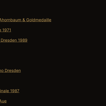
, Ahornbaum & Goldmedaille
e 1971
o Dresden 1989
mo Dresden
inale 1987
 Aue