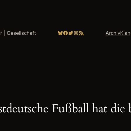
Bluesky
Facebook
Twitter
Instagram
RSS-Feed
ur | Gesellschaft
Archiv
Kla
deutsche Fußball hat die 