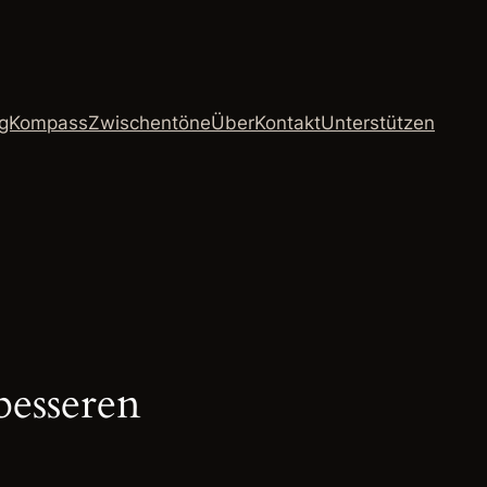
ngKompass
Zwischentöne
Über
Kontakt
Unterstützen
besseren