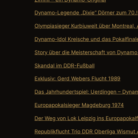
Dynamo-Legende „Dixie“ Dörner zum 70.!
Olympiasieger Kurbjuweit über Montreal
Dynamo-Idol Kreische und das Pokalfinal
Story über die Meisterschaft von Dynam
Skandal im DDR-Fußball
Exklusiv: Gerd Webers Flucht 1989
Das Jahrhundertspiel: Uerdingen – Dyna
Europapokalsieger Magdeburg 1974
Der Weg von Lok Leipzig ins Europapokalf
Republikflucht Trio DDR Oberliga Wismut