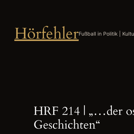
Zum
Inhalt
springen
Hörfehler
Fußball in Politik | Kult
HRF 214 | „…der ost
Geschichten“