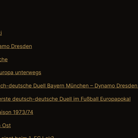
i
namo Dresden
che
uropa unterwegs
sch-deutsche Duell Bayern München – Dynamo Dresden
ste deutsch-deutsche Duell im Fußball Europapokal
aison 1973/74
 Ost