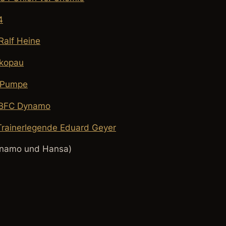
4
Ralf Heine
hkopau
e Pumpe
t BFC Dynamo
 Trainerlegende Eduard Geyer
ynamo und Hansa)