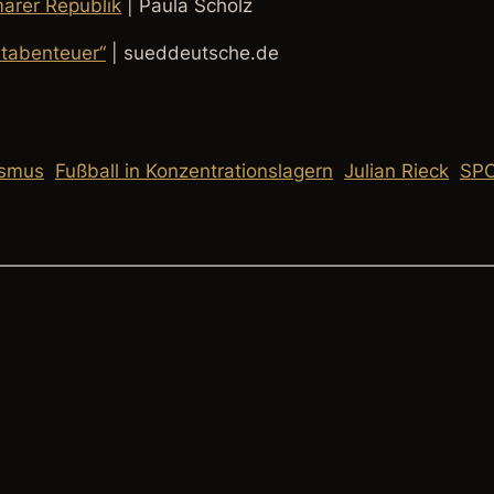
marer Republik
| Paula Scholz
mtabenteuer“
| sueddeutsche.de
ismus
Fußball in Konzentrationslagern
Julian Rieck
SPO