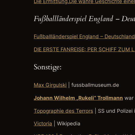
Die Ermittlung.Die wahre Geschichte ein
Fußballländerspiel England – Deu
Fußballländerspiel England – Deutschlan
DIE ERSTE FANREISE: PER SCHIFF ZUM
Sonstige:
Max Girgulski
| fussballmuseum.de
Johann Wilhelm „Rukeli“ Trollmann
war 
Topographie des Terrors
| SS und Polizei 
Victoria
| Wikipedia