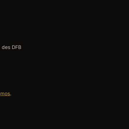
el des DFB
jmos
.