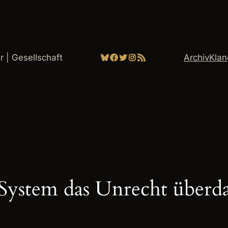
Bluesky
Facebook
Twitter
Instagram
RSS-Feed
ur | Gesellschaft
Archiv
Kla
System das Unrecht überd