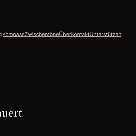
ngKompass
Zwischentöne
Über
Kontakt
Unterstützen
auert