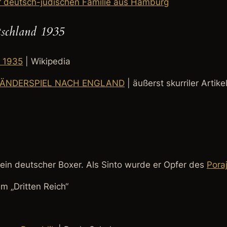
er deutsch-jüdischen Familie aus Hamburg
tschland 1935
d 1935
| Wikipedia
 LÄNDERSPIEL NACH ENGLAND
| äußerst skurriler Artik
ein deutscher Boxer. Als Sinto wurde er Opfer des
Pora
im „Dritten Reich“