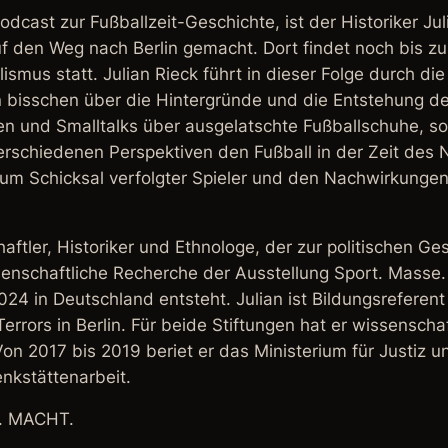
dcast zur Fußballzeit-Geschichte, ist der Historiker Ju
f den Weg nach Berlin gemacht. Dort findet noch bis zu
ismus statt. Julian Rieck führt in dieser Folge durch d
n bisschen über die Hintergründe und die Entstehung de
en und Smalltalks über ausgelatschte Fußballschuhe, 
erschiedenen Perspektiven den Fußball in der Zeit des 
m Schicksal verfolgter Spieler und den Nachwirkungen
chaftler, Historiker und Ethnologe, der zur politischen G
issenschaftliche Recherche der Ausstellung
Sport. Masse
024 in Deutschland entsteht. Julian ist Bildungsreferent
Terrors
in Berlin. Für beide Stiftungen hat er wissensch
Von 2017 bis 2019 beriet er das
Ministerium für Justiz
nkstättenarbeit.
. MACHT.