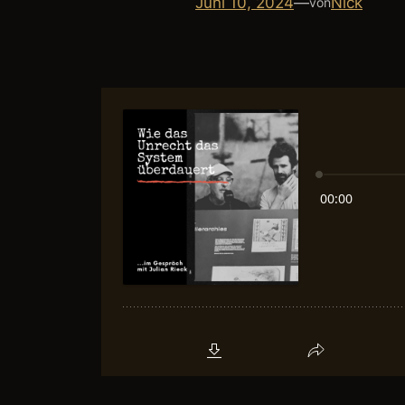
Juni 10, 2024
—
Nick
von