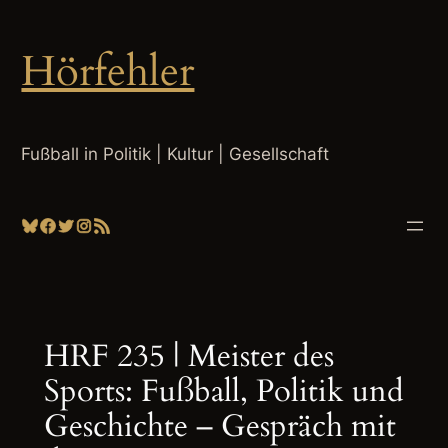
Zum
Inhalt
Hörfehler
springen
Fußball in Politik | Kultur | Gesellschaft
Bluesky
Facebook
Twitter
Instagram
RSS-Feed
HRF 235 | Meister des
Sports: Fußball, Politik und
Geschichte – Gespräch mit