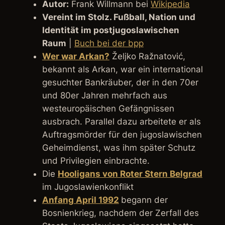
Autor:
Frank Willmann bei
Wikipedia
Vereint im Stolz. Fußball, Nation und
Identität im postjugoslawischen
Raum
|
Buch bei der bpp
Wer war Arkan?
Željko Ražnatović,
bekannt als Arkan, war ein international
gesuchter Bankräuber, der in den 70er
und 80er Jahren mehrfach aus
westeuropäischen Gefängnissen
ausbrach. Parallel dazu arbeitete er als
Auftragsmörder für den jugoslawischen
Geheimdienst, was ihm später Schutz
und Privilegien einbrachte.
Die
Hooligans von Roter Stern Belgrad
im Jugoslawienkonflikt
Anfang April 1992
begann der
Bosnienkrieg, nachdem der Zerfall des