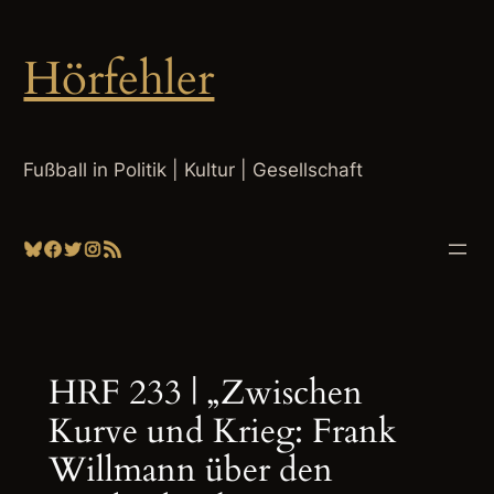
Zum
Inhalt
Hörfehler
springen
Fußball in Politik | Kultur | Gesellschaft
Bluesky
Facebook
Twitter
Instagram
RSS-Feed
HRF 233 | „Zwischen
Kurve und Krieg: Frank
Willmann über den