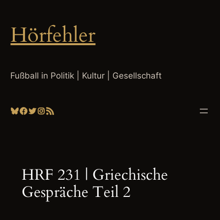
Zum
Inhalt
Hörfehler
springen
Fußball in Politik | Kultur | Gesellschaft
Bluesky
Facebook
Twitter
Instagram
RSS-Feed
HRF 231 | Griechische
Gespräche Teil 2