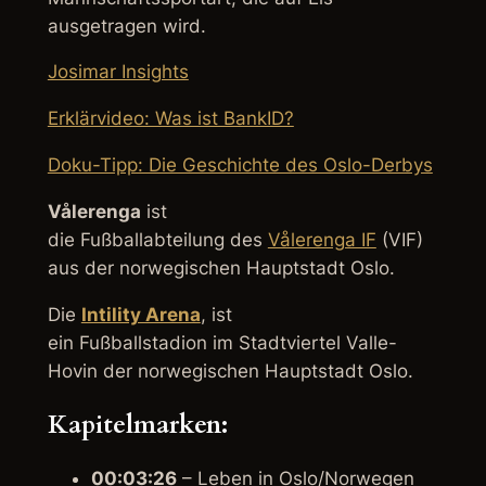
ausgetragen wird.
Josimar Insights
Erklärvideo: Was ist BankID?
Doku-Tipp: Die Geschichte des Oslo-Derbys
Vålerenga
ist
die Fußballabteilung des
Vålerenga IF
(VIF)
aus der norwegischen Hauptstadt Oslo.
Die
Intility Arena
, ist
ein Fußballstadion im Stadtviertel Valle-
Hovin der norwegischen Hauptstadt Oslo.
Kapitelmarken:
00:03:26
– Leben in Oslo/Norwegen