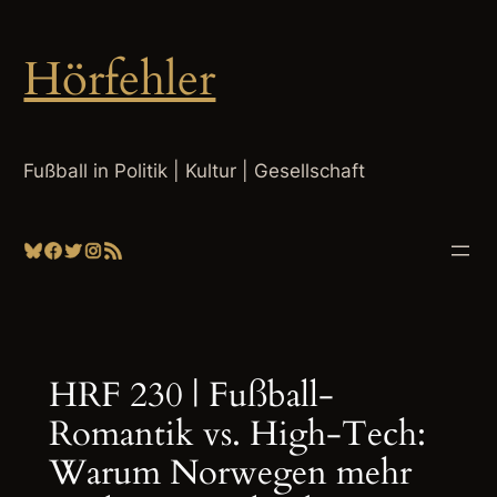
Zum
Inhalt
Hörfehler
springen
Fußball in Politik | Kultur | Gesellschaft
Bluesky
Facebook
Twitter
Instagram
RSS-Feed
HRF 230 | Fußball-
Romantik vs. High-Tech:
Warum Norwegen mehr