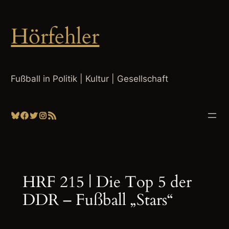
Zum
Inhalt
Hörfehler
springen
Fußball in Politik | Kultur | Gesellschaft
Bluesky
Facebook
Twitter
Instagram
RSS-Feed
HRF 215 | Die Top 5 der
DDR – Fußball „Stars“