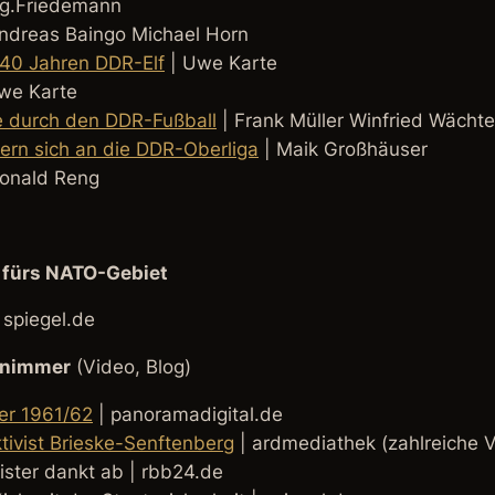
g.Friedemann
ndreas Baingo Michael Horn
 40 Jahren DDR-Elf
| Uwe Karte
we Karte
se durch den DDR-Fußball
| Frank Müller Winfried Wächte
nnern sich an die DDR-Oberliga
| Maik Großhäuser
onald Reng
s fürs NATO-Gebiet
 spiegel.de
 nimmer
(Video, Blog)
er 1961/62
| panoramadigital.de
tivist Brieske-Senftenberg
| ardmediathek (zahlreiche 
ster dankt ab | rbb24.de