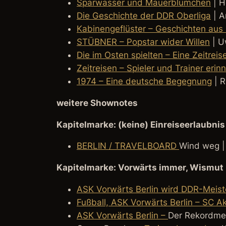
Sparwasser und Mauerblümchen
| H
Die Geschichte der DDR Oberliga
| A
Kabinengeflüster – Geschichten aus
STÜBNER – Popstar wider Willen
| U
Die im Osten spielten – Eine Zeitrei
Zeitreisen – Spieler und Trainer eri
1974 – Eine deutsche Begegnung
| R
weitere Shownotes
Kapitelmarke: (keine) Einreiseerlaubni
BERLIN / TRAVELBOARD
Wind weg |
Kapitelmarke: Vorwärts immer, Wismut
ASK Vorwärts Berlin wird DDR-Meist
Fußball, ASK Vorwärts Berlin – SC Ak
ASK Vorwärts Berlin –
Der Rekordmei