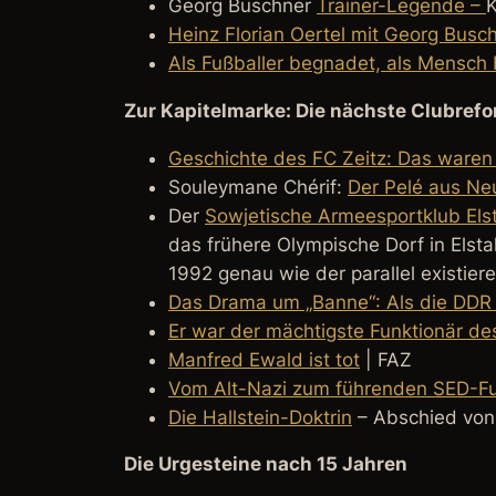
Georg Buschner
Trainer-Legende –
K
Heinz Florian Oertel mit Georg Bus
Als Fußballer begnadet, als Mensch
Zur Kapitelmarke:
Die nächste Clubrefo
Geschichte des FC Zeitz: Das waren
Souleymane Chérif:
Der Pelé aus N
Der
Sowjetische Armeesportklub Elst
das frühere Olympische Dorf in Elst
1992 genau wie der parallel existie
Das Drama um „Banne“: Als die DDR
Er war der mächtigste Funktionär d
Manfred Ewald ist tot
| FAZ
Vom Alt-Nazi zum führenden SED-Fu
Die Hallstein-Doktrin
– Abschied von
Die Urgesteine nach 15 Jahren