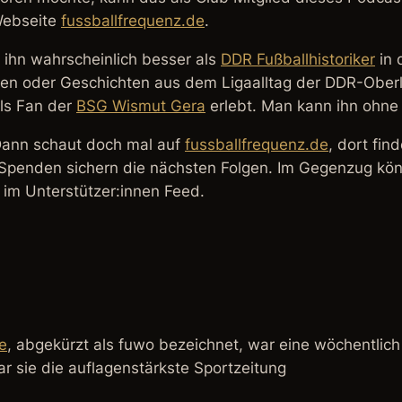
 Webseite
fussballfrequenz.de
.
n ihn wahrscheinlich besser als
DDR Fußballhistoriker
in 
iten oder Geschichten aus dem Ligaalltag der DDR-Oberl
als Fan der
BSG Wismut Gera
erlebt. Man kann ihn ohne 
? Dann schaut doch mal auf
fussballfrequenz.de
, dort fin
Spenden sichern die nächsten Folgen. Im Gegenzug könn
i im Unterstützer:innen Feed.
e
, abgekürzt als fuwo bezeichnet, war eine wöchentlich
r sie die auflagenstärkste Sportzeitung