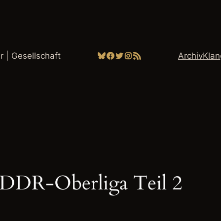
Bluesky
Facebook
Twitter
Instagram
RSS-Feed
ur | Gesellschaft
Archiv
Kla
 DDR-Oberliga Teil 2