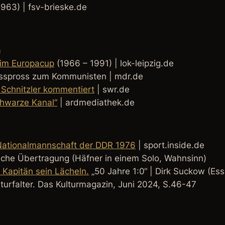
963) | fsv-brieske.de
a
 im Europacup
(1966 – 1991) | lok-leipzig.de
sspross zum Kommunisten | mdr.de
Schnitzler kommentiert
| swr.de
chwarze Kanal“
| ardmediathek.de
 Nationalmannschaft der DDR 1976
| sport.inside.de
sche Übertragung (Häfner in einem Solo, Wahnsinn)
 Kapitän sein Lächeln.
„50 Jahre 1:0“ | Dirk Suckow (Ess
ulturfalter. Das Kulturmagazin, Juni 2024, S.46-47