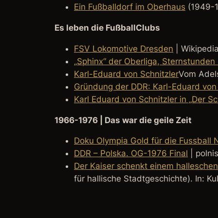
Ein Fußballdorf im Oberhaus
(1949-1
Es leben die FußballClubs
FSV Lokomotive Dresden
| Wikipedi
„Sphinx“ der Oberliga, Sternstunden
Karl-Eduard von Schnitzler
Vom Adel
Gründung der DDR: Karl-Eduard von 
Karl Eduard von Schnitzler in „Der S
196
6-1976 | Das war die geile Zeit
Doku Olympia Gold für die Fussball
DDR – Polska. OG-1976 Final
| polni
Der Kaiser schenkt einem halleschen
für hallische Stadtgeschichte). In: K