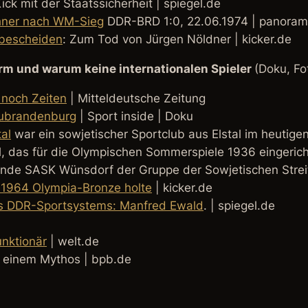
ick mit der Staatssicherheit | spiegel.de
chner nach WM-Sieg
DDR-BRD 1:0, 22.06.1974 | panorama
 bescheiden
: Zum Tod von Jürgen Nöldner | kicker.de
rm und warum keine internationalen Spieler
(Doku, Fo
 noch Zeiten
| Mitteldeutsche Zeitung
eubrandenburg
| Sport inside | Doku
al
war ein sowjetischer Sportclub aus Elstal im heutige
al, das für die Olympischen Sommerspiele 1936 eingeric
rende
SASK Wünsdorf
der Gruppe der Sowjetischen Streit
 1964 Olympia-Bronze holte
| kicker.de
es DDR-Sportsystems: Manfred Ewald
. | spiegel.de
nktionär
| welt.de
 einem Mythos | bpb.de