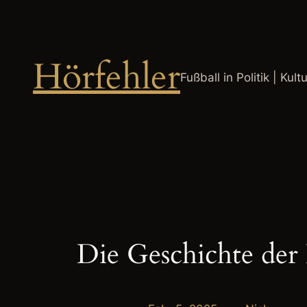
Zum
Inhalt
springen
Hörfehler
Fußball in Politik | Kult
Die Geschichte der