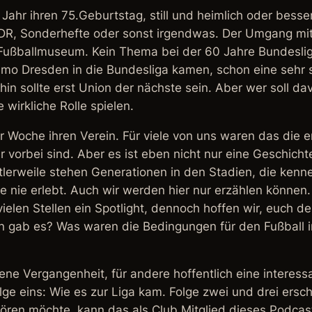
Jahr ihren 75.Geburtstag, still und heimlich oder besse
R, Sonderhefte oder sonst irgendwas. Der Umgang mit 
 Fußballmuseum. Kein Thema bei der 60 Jahre Bundeslig
mo Dresden in die Bundesliga kamen, schon eine sehr 
hin sollte erst Union der nächste sein. Aber wer soll d
wirkliche Rolle spielen.
r Woche ihren Verein. Für viele von uns waren das die er
 vorbei sind. Aber es ist eben nicht nur eine Geschichte
tlerweile stehen Generationen in den Stadien, die ken
sie nie erlebt. Auch wir werden hier nur erzählen könn
vielen Stellen ein Spotlight, dennoch hoffen wir, euch d
n gab es? Was waren die Bedingungen für den Fußball i
gene Vergangenheit, für andere hoffentlich eine interess
olge eins: Wie es zur Liga kam. Folge zwei und drei ers
hören möchte, kann das als Club Mitglied dieses Podcast