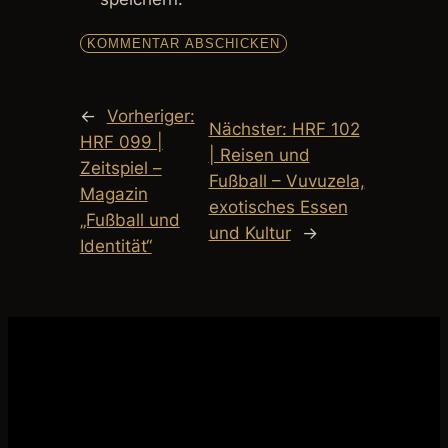
←
Vorheriger:
Nächster:
HRF 102
HRF 099 |
| Reisen und
Zeitspiel –
Fußball – Vuvuzela,
Magazin
exotisches Essen
„Fußball und
und Kultur
→
Identität“