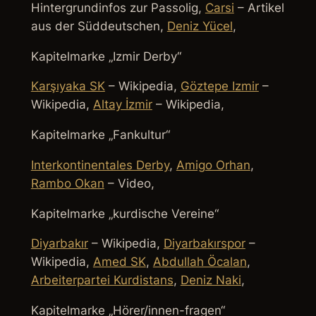
Hintergrundinfos zur Passolig,
Carsi
– Artikel
aus der Süddeutschen,
Deniz Yücel
,
Kapitelmarke „Izmir Derby“
Karşıyaka SK
– Wikipedia,
Göztepe Izmir
–
Wikipedia,
Altay İzmir
– Wikipedia,
Kapitelmarke „Fankultur“
Interkontinentales Derby
,
Amigo Orhan
,
Rambo Okan
– Video,
Kapitelmarke „kurdische Vereine“
Diyarbakır
– Wikipedia,
Diyarbakırspor
–
Wikipedia,
Amed SK
,
Abdullah Öcalan
,
Arbeiterpartei Kurdistans
,
Deniz Naki
,
Kapitelmarke „Hörer/innen-fragen“