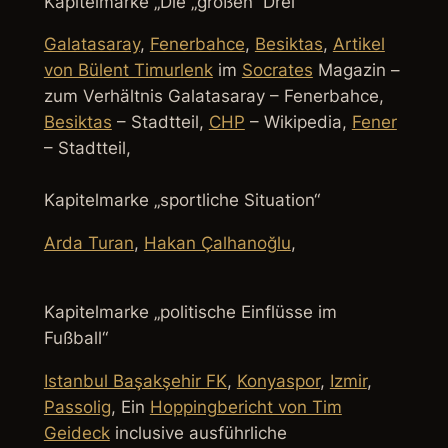
Kapitelmarke „Die „großen“ Drei“
Galatasaray
,
Fenerbahce
,
Besiktas
,
Artikel
von Bülent Timurlenk
im
Socrates
Magazin –
zum Verhältnis Galatasaray – Fenerbahce,
Besiktas
– Stadtteil,
CHP
– Wikipedia,
Fener
– Stadtteil,
Kapitelmarke „sportliche Situation“
Arda Turan
,
Hakan Çalhanoğlu
,
Kapitelmarke „politische Einflüsse im
Fußball“
Istanbul Başakşehir FK
,
Konyaspor
,
Izmir
,
Passolig
, Ein
Hoppingbericht von Tim
Geideck
inclusive ausführliche