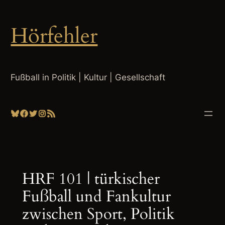
Zum
Inhalt
Hörfehler
springen
Fußball in Politik | Kultur | Gesellschaft
Bluesky
Facebook
Twitter
Instagram
RSS-Feed
HRF 101 | türkischer
Fußball und Fankultur
zwischen Sport, Politik