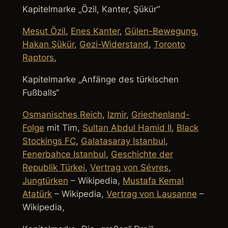
Kapitelmarke „Özil, Kanter, Şükür“
Mesut Özil
,
Enes Kanter
,
Gülen-Bewegung
,
Hakan Şükür
,
Gezi-Widerstand
,
Toronto
Raptors
,
Kapitelmarke „Anfänge des türkischen
Fußballs“
Osmanisches Reich
,
Izmir
,
Griechenland-
Folge
mit Tim,
Sultan Abdul Hamid II
,
Black
Stockings FC
,
Galatasaray Istanbul
,
Fenerbahce Istanbul
,
Geschichte der
Republik Türkei
,
Vertrag von Sévres
,
Jungtürken
– Wikipedia,
Mustafa Kemal
Atatürk
– Wikipedia,
Vertrag von Lausanne
–
Wikipedia,