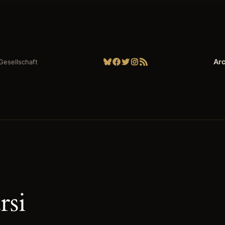
Bluesky
Facebook
Twitter
Instagram
RSS-Feed
Arc
| Gesellschaft
rsi