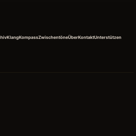
hiv
KlangKompass
Zwischentöne
Über
Kontakt
Unterstützen