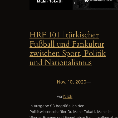
HRF 101 | türkischer
Fußball und Fankultur
zwischen Sport, Politik
und Nationalismus
Nov. 10, 2020
—
Nick
von
In Ausgabe 93 begrüße ich den
Politikwissenschaftler Dr. Mahir Tokatli. Mahir ist
Werder Bremen und Fenerbahce Fan, vorallem aber