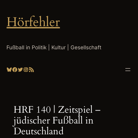
Zum
Inhalt
Hörfehler
springen
Fußball in Politik | Kultur | Gesellschaft
Bluesky
Facebook
Twitter
Instagram
RSS-Feed
HRF 140 | Zeitspiel –
jüdischer Fußball in
Deutschland