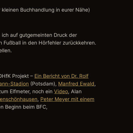
er kleinen Buchhandlung in eurer Nähe)
e ich auf gutgemeinten Druck der
n Fußball in den Hörfehler zurückkehren.
llen.
 DHfK Projekt –
Ein Bericht von Dr. Rolf
ann-Stadion
(Potsdam),
Manfred Ewald
,
um Elfmeter, noch ein
Video
, Alan
henschönhausen
,
Peter Meyer mit einem
n Beginn beim BFC,