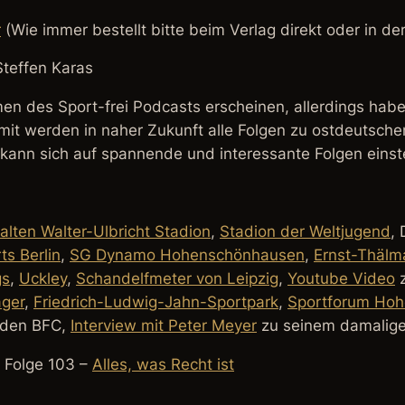
r
(Wie immer bestellt bitte beim Verlag direkt oder in d
teffen Karas
men des Sport-frei Podcasts erscheinen, allerdings hab
omit werden in naher Zukunft alle Folgen zu ostdeutsche
 kann sich auf spannende und interessante Folgen einste
alten Walter-Ulbricht Stadion
,
Stadion der Weltjugend
,
s Berlin
,
SG Dynamo Hohenschönhausen
,
Ernst-Thälm
gs
,
Uckley
,
Schandelfmeter von Leipzig
,
Youtube Video
z
ger
,
Friedrich-Ludwig-Jahn-Sportpark
,
Sportforum Ho
 den BFC,
Interview mit Peter Meyer
zu seinem damalige
 Folge 103 –
Alles, was Recht ist