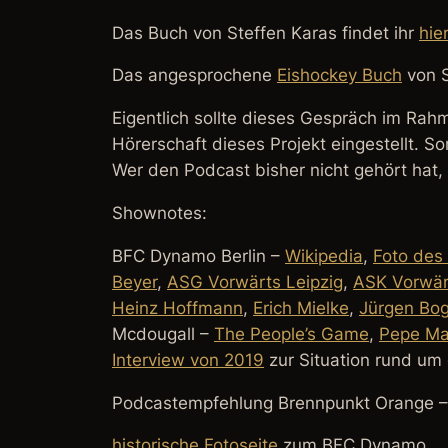
Das Buch von Steffen Karas findet ihr
hie
Das angesprochene
Eishockey Buch
von S
Eigentlich sollte dieses Gespräch im Rah
Hörerschaft dieses Projekt eingestellt. S
Wer den Podcast bisher nicht gehört hat,
Shownotes:
BFC Dynamo Berlin –
Wikipedia
,
Foto des 
Beyer
,
ASG Vorwärts Leipzig
,
ASK Vorwärt
Heinz Hoffmann
,
Erich Mielke
,
Jürgen Bo
Mcdougall –
The People’s Game
,
Pepe Ma
Interview von 2019
zur Situation rund um
Podcastempfehlung Brennpunkt Orange –
historische Fotoseite
zum BFC Dynamo