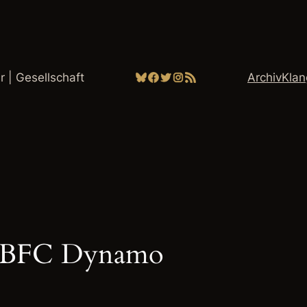
Bluesky
Facebook
Twitter
Instagram
RSS-Feed
ur | Gesellschaft
Archiv
Kla
re BFC Dynamo