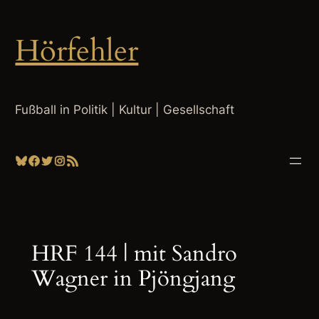
Zum
Inhalt
Hörfehler
springen
Fußball in Politik | Kultur | Gesellschaft
Bluesky
Facebook
Twitter
Instagram
RSS-Feed
HRF 144 | mit Sandro
Wagner in Pjöngjang