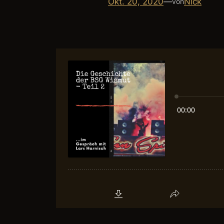
Okt. 20, 2020
—
Nick
von