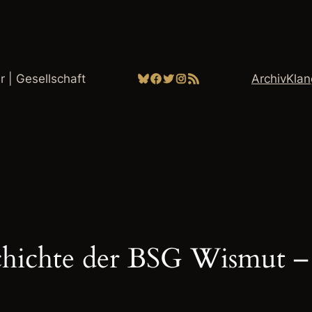
Bluesky
Facebook
Twitter
Instagram
RSS-Feed
ur | Gesellschaft
Archiv
Kla
hichte der BSG Wismut – 