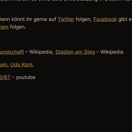
Dann könnt ihr gerne auf
Twitter
folgen,
Facebook
gibt e
gram
folgen.
eundschaft
– Wikipedia,
Stadion am Steg
– Wikipedia
aum
,
Udo Korn
,
66/67
– youtube