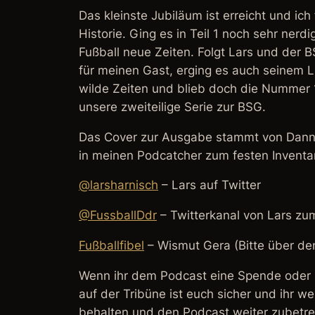
Das kleinste Jubiläum ist erreicht und i
Historie. Ging es in Teil 1 noch sehr ner
Fußball neue Zeiten. Folgt Lars und der B
für meinen Gast, erging es auch seinem 
wilde Zeiten und blieb doch die Nummer 
unsere zweiteilige Serie zur BSG.
Das Cover zur Ausgabe stammt von Danny.
in meinen Podcatcher zum festen Inventar
@larsharnisch
– Lars auf Twitter
@FussballDdr
– Twitterkanal von Lars z
Fußballfibel
– Wismut Gera (Bitte über de
Wenn ihr dem Podcast eine Spende oder 
auf der Tribüne ist euch sicher und ihr w
behalten und den Podcast weiter zubetr