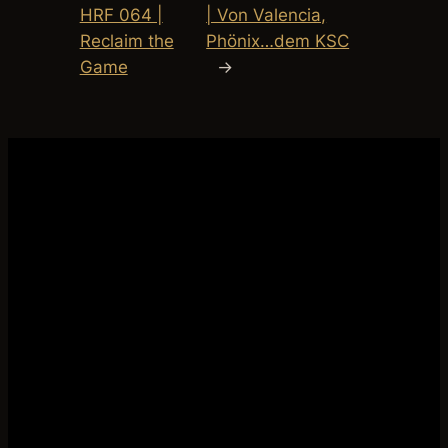
HRF 064 |
| Von Valencia,
Reclaim the
Phönix…dem KSC
Game
→