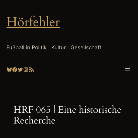
Zum
Inhalt
Hörfehler
springen
Fußball in Politik | Kultur | Gesellschaft
Bluesky
Facebook
Twitter
Instagram
RSS-Feed
HRF 065 | Eine historische
Recherche