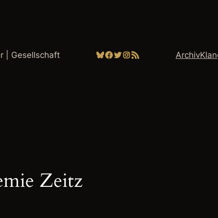
Bluesky
Facebook
Twitter
Instagram
RSS-Feed
ur | Gesellschaft
Archiv
Kla
emie Zeitz