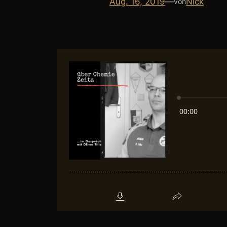
Aug. 16, 2019
—
Nick
von