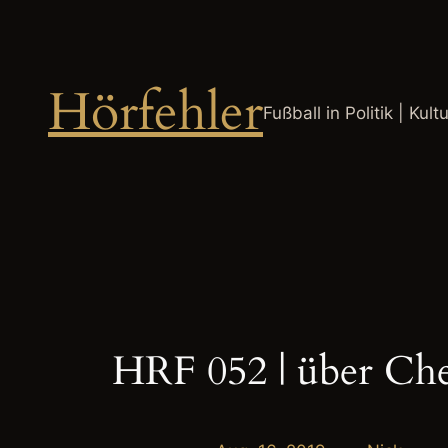
Zum
Inhalt
springen
Hörfehler
Fußball in Politik | Kult
HRF 052 | über Ch