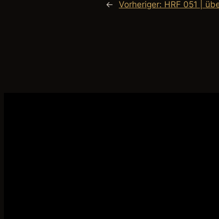
←
Vorheriger:
HRF 051 | üb