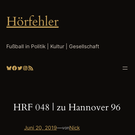
Zum
Inhalt
Hörfehler
springen
Fußball in Politik | Kultur | Gesellschaft
Bluesky
Facebook
Twitter
Instagram
RSS-Feed
HRF 048 | zu Hannover 96
Juni 20, 2019
—
Nick
von