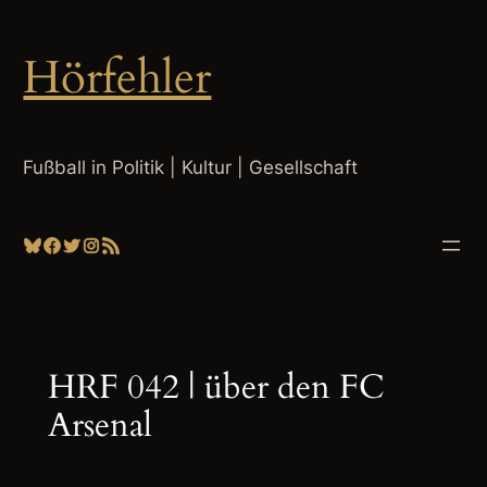
Zum
Inhalt
Hörfehler
springen
Fußball in Politik | Kultur | Gesellschaft
Bluesky
Facebook
Twitter
Instagram
RSS-Feed
HRF 042 | über den FC
Arsenal