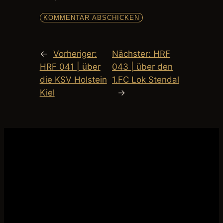
←
Vorheriger:
Nächster:
HRF
HRF 041 | über
043 | über den
die KSV Holstein
1.FC Lok Stendal
Kiel
→