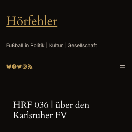
Zum
Inhalt
Hörfehler
springen
Fußball in Politik | Kultur | Gesellschaft
Bluesky
Facebook
Twitter
Instagram
RSS-Feed
HRF 036 | über den
Karlsruher FV