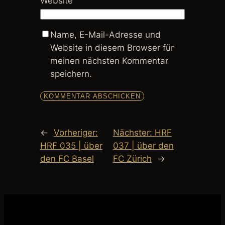
Website
Name, E-Mail-Adresse und
Website in diesem Browser für
meinen nächsten Kommentar
speichern.
←
Vorheriger:
Nächster:
HRF
HRF 035 | über
037 | über den
den FC Basel
FC Zürich
→