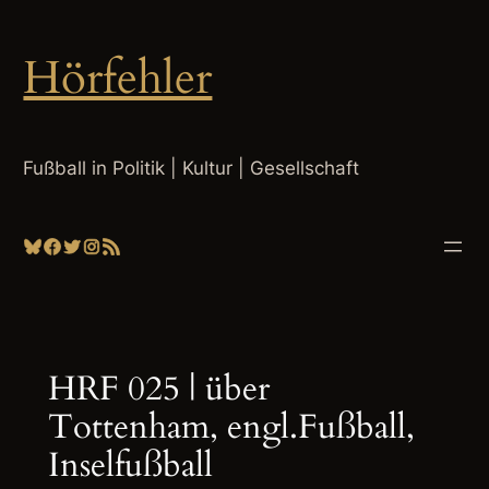
Zum
Inhalt
Hörfehler
springen
Fußball in Politik | Kultur | Gesellschaft
Bluesky
Facebook
Twitter
Instagram
RSS-Feed
HRF 025 | über
Tottenham, engl.Fußball,
Inselfußball