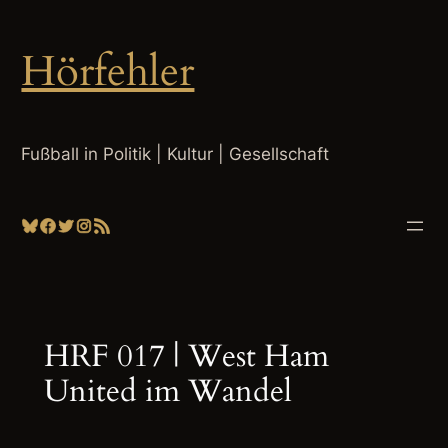
Zum
Inhalt
Hörfehler
springen
Fußball in Politik | Kultur | Gesellschaft
Bluesky
Facebook
Twitter
Instagram
RSS-Feed
HRF 017 | West Ham
United im Wandel