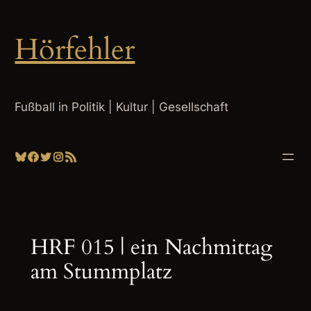
Zum
Inhalt
Hörfehler
springen
Fußball in Politik | Kultur | Gesellschaft
Bluesky
Facebook
Twitter
Instagram
RSS-Feed
HRF 015 | ein Nachmittag
am Stummplatz