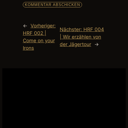
←
Vorheriger:
Nächster:
HRF 004
HRF 002 |
| Wir erzählen von
Come on your
der Jägertour
→
Irons