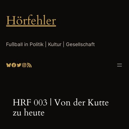
Zum
Inhalt
Hörfehler
springen
Fußball in Politik | Kultur | Gesellschaft
Bluesky
Facebook
Twitter
Instagram
RSS-Feed
HRF 003 | Von der Kutte
zu heute