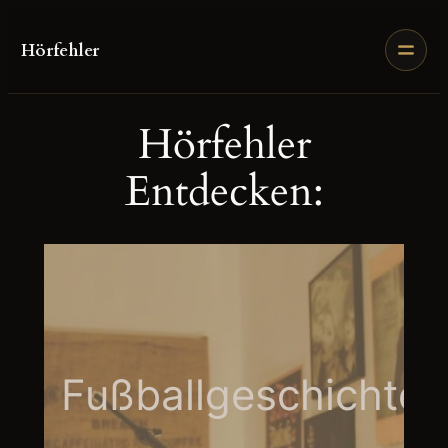
Zum
Inhalt
Hörfehler
springen
Hörfehler
Entdecken:
Fußballgeschichte