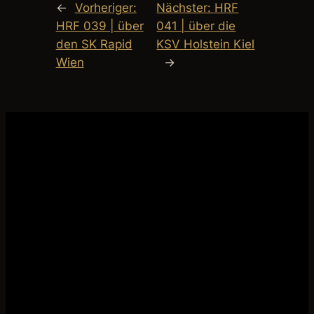
←
Vorheriger:
Nächster:
HRF
HRF 039 | über
041 | über die
den SK Rapid
KSV Holstein Kiel
Wien
→