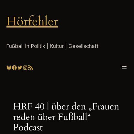
Zum
Inhalt
Hörfehler
springen
Fußball in Politik | Kultur | Gesellschaft
Bluesky
Facebook
Twitter
Instagram
RSS-Feed
HRF 40 | über den „Frauen
reden über Fußball“
Podcast