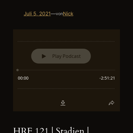
Juli 5, 2021
—
Nick
von
HRF 121 | Stadien |