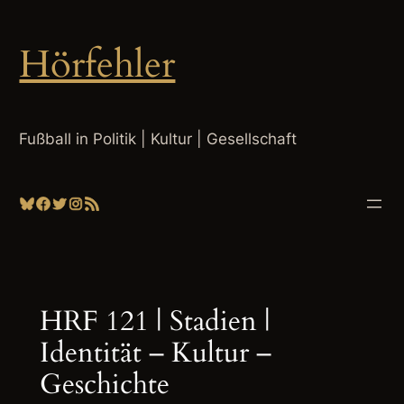
Zum
Inhalt
Hörfehler
springen
Fußball in Politik | Kultur | Gesellschaft
Bluesky
Facebook
Twitter
Instagram
RSS-Feed
HRF 121 | Stadien |
Identität – Kultur –
Geschichte