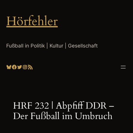
Zum
Inhalt
Hörfehler
springen
Fußball in Politik | Kultur | Gesellschaft
Bluesky
Facebook
Twitter
Instagram
RSS-Feed
HRF 232 | Abpfiff DDR –
Der Fußball im Umbruch