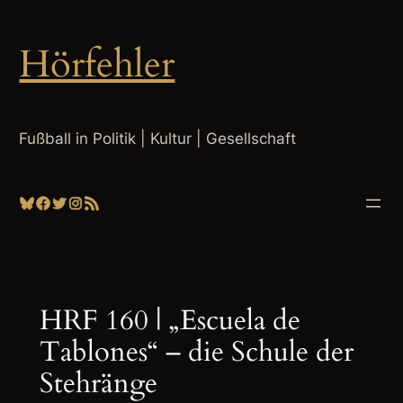
Zum
Inhalt
Hörfehler
springen
Fußball in Politik | Kultur | Gesellschaft
Bluesky
Facebook
Twitter
Instagram
RSS-Feed
HRF 160 | „Escuela de
Tablones“ – die Schule der
Stehränge