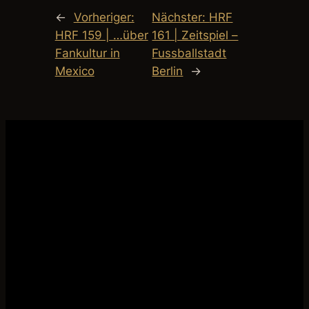
←
Vorheriger:
Nächster:
HRF
HRF 159 | …über
161 | Zeitspiel –
Fankultur in
Fussballstadt
Mexico
Berlin
→