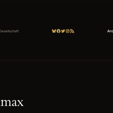
Bluesky
Facebook
Twitter
Instagram
RSS-Feed
Arc
| Gesellschaft
amax