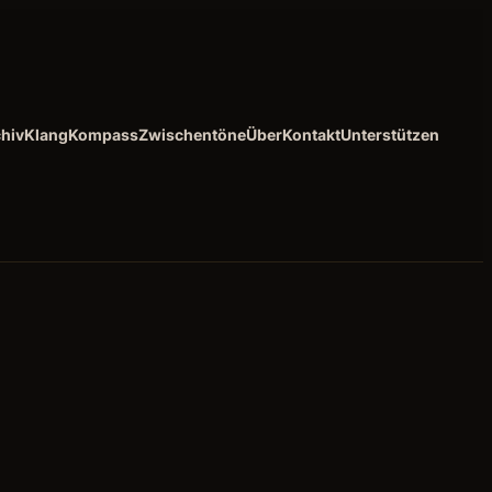
hiv
KlangKompass
Zwischentöne
Über
Kontakt
Unterstützen