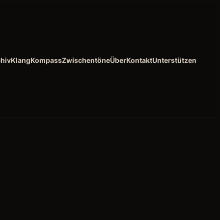
hiv
KlangKompass
Zwischentöne
Über
Kontakt
Unterstützen