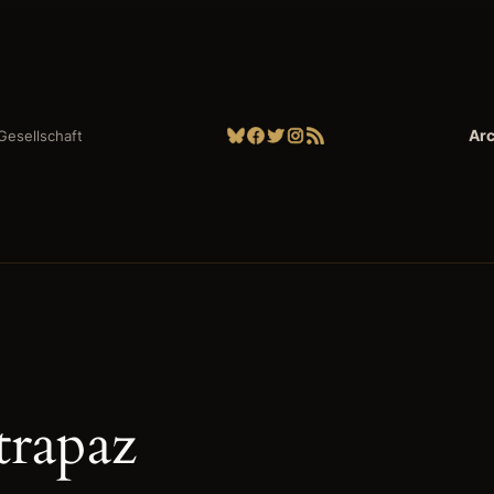
Bluesky
Facebook
Twitter
Instagram
RSS-Feed
Arc
| Gesellschaft
trapaz