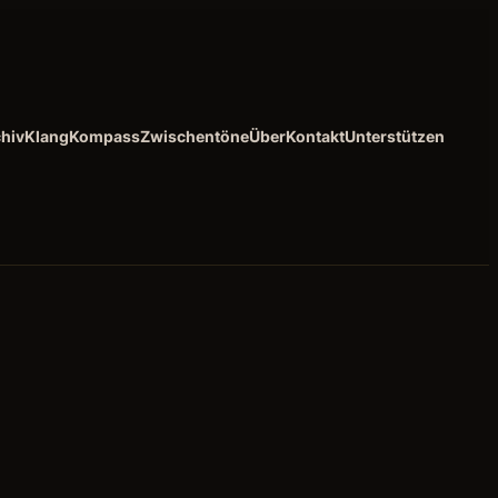
hiv
KlangKompass
Zwischentöne
Über
Kontakt
Unterstützen