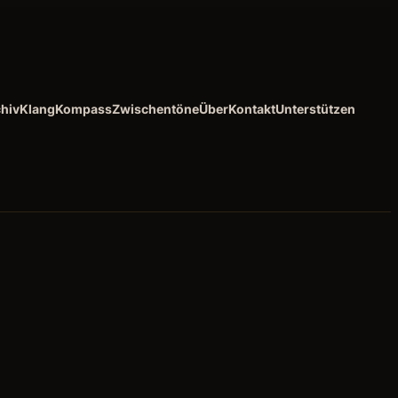
hiv
KlangKompass
Zwischentöne
Über
Kontakt
Unterstützen